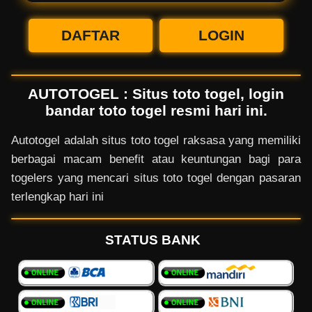
DAFTAR
LOGIN
AUTOTOGEL : Situs toto togel, login
bandar toto togel resmi hari ini.
Autotogel adalah situs toto togel raksasa yang memiliki
berbagai macam benefit atau keuntungan bagi para
togelers yang mencari situs toto togel dengan pasaran
terlengkap hari ini
STATUS BANK